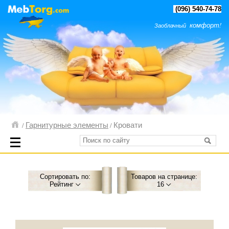
(096) 540-74-78
комфорт!
Заоблачный
Гарнитурные элементы
Кровати
/
/
Сортировать по:
Товаров на странице:
Рейтинг
16