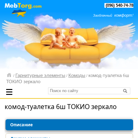
(096) 540-74-78
комфорт!
Заоблачный
Гарнитурные элементы
Комоды
комод-туалетка 6ш
/
/
/
ТОКИО зеркало
комод-туалетка 6ш ТОКИО зеркало
Описание