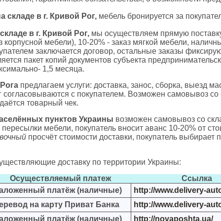
 складе в г. Кривой Рог,
мебель бронируется за покупател
складе в г. Кривой Рог,
мы осуществляем прямую поставку
з корпусной мебели), 10-20% - заказ мягкой мебели, налич
купателем заключается договор, остальные заказы фиксиру
ляется пакет копий документов субъекта предпринимательск
ксимально- 1,5 месяца.
 Рога
предлагаем услуги: доставка, занос, сборка, выезд м
 согласовываются с покупателем. Возможен самовывоз со 
даётся товарный чек.
населённых пунктов Украины
возможен самовывоз со склад
е пересылки мебели, покупатель вносит аванс 10-20% от с
вочный
просчёт стоимости доставки, покупатель выбирает 
существляющие доставку по территории Украины:
Осуществляемый платеж
Ссылка
аложенный платёж (наличные)
http://www.delivery-aut
еревод на карту Приват Банка
http://www.delivery-aut
аложенный платёж (наличные)
http://novaposhta.ua/