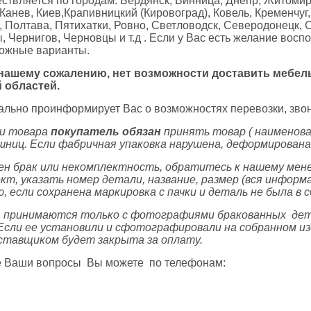
ствляется по городам: Бердянск, Винница, Днепр, Житомир
Канев, Киев,Крапивницкий (Кировоград), Ковель, Кременчуг,
 Полтава, Пятихатки, Ровно, Светловодск, Северодонецк, 
 Чернигов, Черновцы и т.д . Если у Вас есть желание восп
ожные варианты.
 нашему сожалению, нет возможности доставить мебел
 областей.
льно проинформирует Вас о возможностях перевозки, звон
и товара
покупатель обязан
принять товар ( наименова
ешниц. Если фабричная упаковка нарушена, деформирован
ен брак или некомплектность, обратитесь к нашему мене
кт, указать номер детали, название, размер (вся информ
 если сохранена маркировка с пачки и деталь не была в с
и
принимаются только с фотографиями бракованных де
 Если ее установили и сфотографировали на собранном и
ставщиком будет закрыта за оплату.
се Ваши вопросы Вы можете по телефонам: