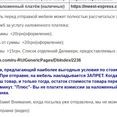
аложенный платёж (наличные)
https://meest-express.
ль перед отправкой мебели может полностью рассчитаться з
жб за услугу наложенного платежа:
ммы +20грн(оформление);
т суммы +20грн(оформление);
 +15грн. Список отделений Деливери, предоставляемых э
uto.com/ru-RU/GenericPages/DbIndex/2236
ик, предлагающий наиболее выгодные условия по стоим
ри отправке, на мебель накладывается ЗАПРЕТ. Когда 
аш товар, и только тогда, остаток стоимости товара пе
минут. "Плюс"- Вы не платите комиссии за наложенный
нка.
Вами! Внимание, когда посылка уже отправлена, мы не мо
правке (видео):