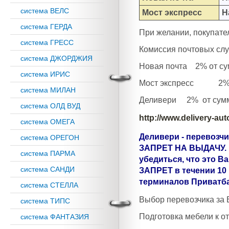
система ВЕЛС
Мост экспресс
Н
система ГЕРДА
При желании, покупате
система ГРЕСС
Комиссия почтовых слу
система ДЖОРДЖИЯ
Новая почта 2% от су
система ИРИС
Мост экспресс 2% о
система МИЛАН
Деливери 2% от суммы
система ОЛД ВУД
http://www.delivery-a
система ОМЕГА
Деливери - перевозч
система ОРЕГОН
ЗАПРЕТ НА ВЫДАЧУ. П
система ПАРМА
убедиться, что это В
система САНДИ
ЗАПРЕТ в течении 10 
терминалов Приватба
система СТЕЛЛА
Выбор перевозчика за 
система ТИПС
Подготовка мебели к от
система ФАНТАЗИЯ