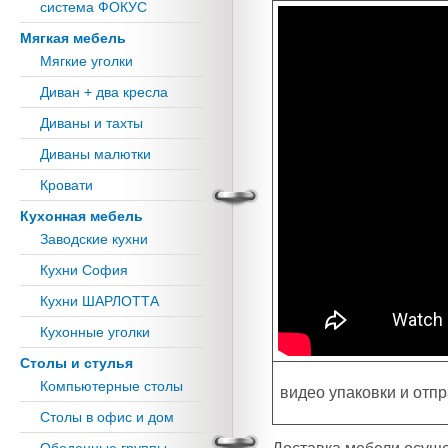
система ФОКУС
Мягкая мебель
Мягкие уголки
Диван + два кресла
Диваны и тахты
Диваны малютки
Кровати
Кухонная мебель
Заводские кухни
Кухни София
Кухни ШАРЛОТТА
Кухонные уголки
Столы и стулья
Компьютерные столы
видео упаковки и отп
Столы в офис и дом