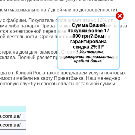
ем (максимально на 7 дней или по договорённости).
×
 с фабрики.
Покупатель оплачивает аванс 10% от
Сумма Вашей
ными либо на карту Приватбанка. При оформлении заказа
покупки более 17
ются в электронной переписке. По требованию
000 грн? Вам
ой деятельности. Сроки поставки оговариваются:
гарантирована
скидка 2%!!!
*
астера на дом для замеров. Стоимость и сроки
* Исключение,
рассрочка от магазина,
склада. Полный расчёт производится при получении
кредит банка.
а в г. Кривой Рог, а также предлагаем услуги почтовых
тоимости мебели на карту Приватбанка. Наш менеджер
почтовую службу и способ оплаты остальной суммы
o.com.ua/
o.com.ua/