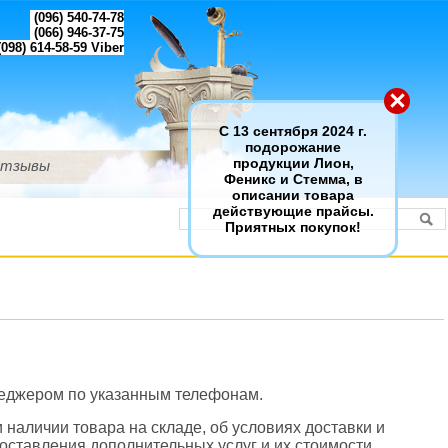
(096) 540-74-78
(066) 946-37-75
098) 614-58-59
Viber
×
С 13 сентября 2024 г.
подорожание
тзывы
продукции Лион,
Феникс и Стемма, в
описании товара
действующие прайсы.
Приятных покупок!
неджером по указанным телефонам.
наличии товара на складе, об условиях доставки и
оставления дополнительных услуг и их стоимости.