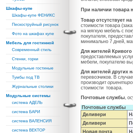
Шкафы-купе
При наличии товара на
Шкафы-купе ФЕНИКС
Товар отсутствует на 
Пескоструйный рисунок
стоимости товара (зака
на мягкую мебель с по
Фото на шкафах купе
покупателя, предостав
минимально 7 дней, ма
Мебель для гостинной
Современный стиль
Для жителей Кривого
предоставляемых услуг
Стенки, горки
мебели, покупателю вы
Модульные гостиные
Для жителей других 
перевозчиков. В случа
Тумбы под ТВ
производит
ориентиро
Журнальные столики
стоимости товара.
Модульные системы
Почтовые службы
, о
система АДЕЛЬ
Почтовые службы
система БАРИ
Деливери
Н
система ВАЛЕНСИЯ
Деливери
П
система ВЕКТОР
Новая почта
Н