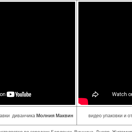
равки диванчика
Молния Маквин
видео упаковки и о