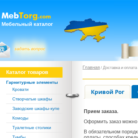
Мебельный каталог
задать вопрос
Главная
/ Доставка и оплата
Каталог товаров
Гарнитурные элементы
Кровати
Кривой Рог
Створчатые шкафы
Заводские шкафы-купе
Прием заказа.
Комоды
Оформить заказ можно 
Туалетные столики
В обязательном порядк
оплаты, способах кред
Тумбы