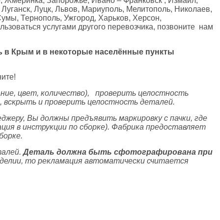
, Жмеринка, Запорожье, Ивано – Франковск , Измаил,
 Луганск, Луцк, Львов, Мариуполь, Мелитополь, Николаев,
Сумы, Тернополь, Ужгород, Харьков, Херсон,
ользоваться услугами другого перевозчика, позвоните нам
ь в Крым и в некоторые населённые пункты
ите!
ние, цвет, количество), проверить целостность
а, вскрыть и проверить целостность деталей.
джеру, Вы должны предъявить маркировку с пачки, где
ация в инструкции по сборке). Фабрика предоставляет
борке.
талей.
Деталь должна быть сфотографирована при
зделии, то рекламация автоматически считается