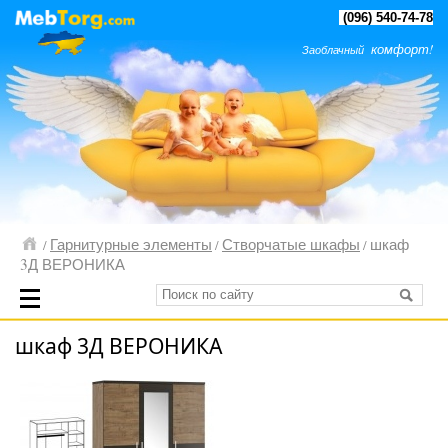
(096) 540-74-78
комфорт!
Заоблачный
Гарнитурные элементы
Створчатые шкафы
шкаф
/
/
/
3Д ВЕРОНИКА
шкаф 3Д ВЕРОНИКА