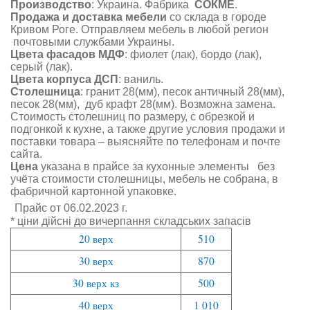
Производство
: Украина. Фабрика
СОКМЕ
.
Продажа и доставка мебели
со склада в городе
Кривом Роге. Отправляем мебель в любой регион
почтовыми службами Украины.
Цвета фасадов МДФ
: фиолет (лак), бордо (лак),
серый (лак).
Цвета корпуса ДСП
: ваниль.
Столешница
: гранит 28(мм), песок античный 28(мм),
песок 28(мм), дуб крафт 28(мм). Возможна замена.
Стоимость столешниц по размеру, с обрезкой и
подгонкой к кухне, а также другие условия продажи и
поставки товара – выясняйте по телефонам и почте
сайта.
Цена
указана в прайсе за кухонные элементы без
учёта стоимости столешницы, мебель не собрана, в
фабричной картонной упаковке.
Прайс от
06.02.2023 г.
* ціни дійсні до вичерпання складських запасів
20 верх
510
30 верх
870
30 верх кз
500
40 верх
1 010