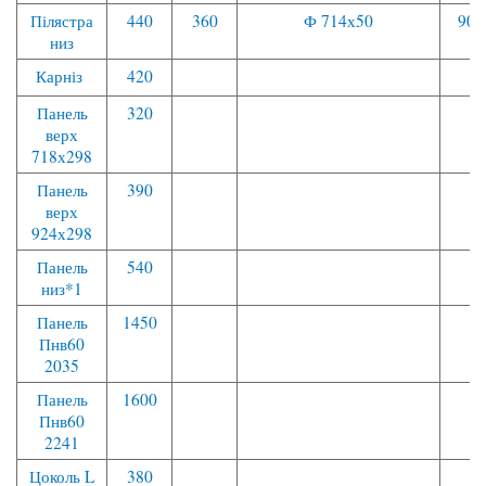
Пілястра
440
360
Ф 714х50
90
низ
Карніз
420
Панель
320
верх
718х298
Панель
390
верх
924х298
Панель
540
низ*1
Панель
1450
Пнв60
2035
Панель
1600
Пнв60
2241
Цоколь L
380