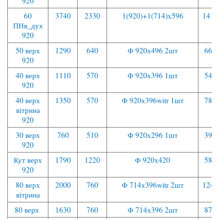
920
60
3740
2330
1(920)+1(714)х596
1410
ПНв_дух
920
50 верх
1290
640
Ф 920х496 2шт
660
920
40 верх
1110
570
Ф 920х396 1шт
540
920
40 верх
1350
570
Ф 920х396witr 1шт
780
вітрина
920
30 верх
760
510
Ф 920х296 1шт
390
920
Кут верх
1790
1220
Ф 920х420
580
920
80 верх
2000
760
Ф 714х396witr 2шт
1240
вітрина
80 верх
1630
760
Ф 714х396 2шт
870