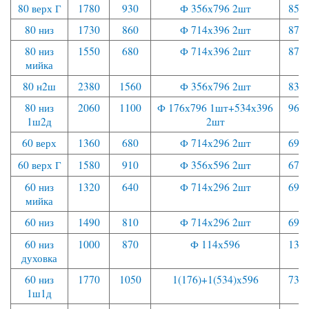
80 верх Г
1780
930
Ф 356х796 2шт
850
80 низ
1730
860
Ф 714х396 2шт
870
80 низ
1550
680
Ф 714х396 2шт
870
мийка
80 н2ш
2380
1560
Ф 356х796 2шт
830
80 низ
2060
1100
Ф 176х796 1шт+534х396
960
1ш2д
2шт
60 верх
1360
680
Ф 714х296 2шт
690
60 верх Г
1580
910
Ф 356х596 2шт
670
60 низ
1320
640
Ф 714х296 2шт
690
мийка
60 низ
1490
810
Ф 714х296 2шт
690
60 низ
1000
870
Ф 114х596
130
духовка
60 низ
1770
1050
1(176)+1(534)х596
730
1ш1д