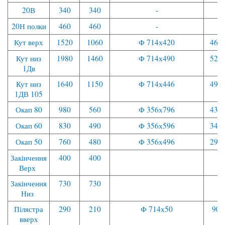
20В
340
340
-
20Н полки
460
460
-
Кут верх
1520
1060
Ф 714х420
460
Кут низ
1980
1460
Ф 714х490
520
1Дв
Кут низ
1640
1150
Ф 714х446
490
1ДВ 105
Окап 80
980
560
Ф 356х796
430
Окап 60
830
490
Ф 356х596
340
Окап 50
760
480
Ф 356х496
290
Закінчення
400
400
Верх
Закінчення
730
730
Низ
Пілястра
290
210
Ф 714х50
90
вверх