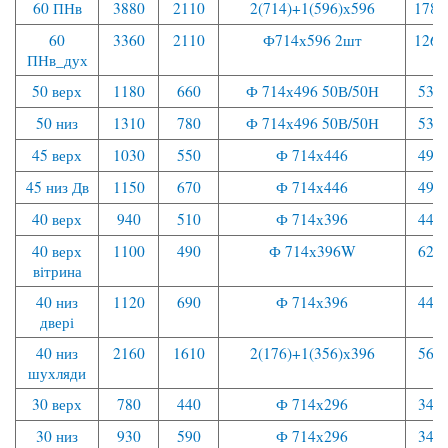
60 ПНв
3880
2110
2(714)+1(596)х596
1780
60
3360
2110
Ф714х596 2шт
1260
ПНв_дух
50 верх
1180
660
Ф 714х496 50В/50Н
530
50 низ
1310
780
Ф 714х496 50В/50Н
530
45 верх
1030
550
Ф 714х446
490
45 низ Дв
1150
670
Ф 714х446
490
40 верх
940
510
Ф 714х396
440
40 верх
1100
490
Ф 714х396W
620
вітрина
40 низ
1120
690
Ф 714х396
440
двері
40 низ
2160
1610
2(176)+1(356)х396
560
шухляди
30 верх
780
440
Ф 714х296
340
30 низ
930
590
Ф 714х296
340