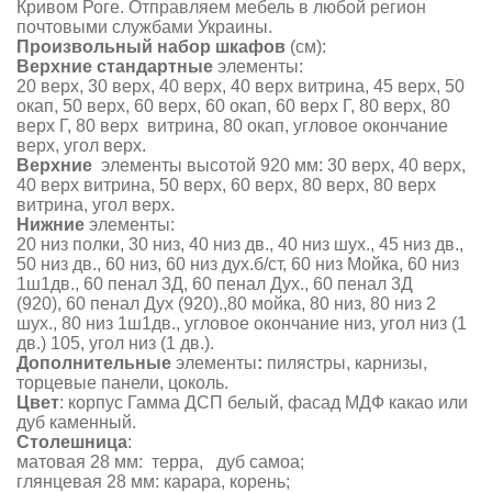
Кривом Роге. Отправляем мебель в любой регион
почтовыми службами Украины.
Произвольный набор шкафов
(см):
Верхние стандартные
элементы:
20 верх, 30 верх, 40 верх, 40 верх витрина, 45 верх, 50
окап, 50 верх, 60 верх, 60 окап, 60 верх Г, 80 верх, 80
верх Г, 80 верх витрина,
80 окап,
угловое окончание
верх, угол верх.
Верхние
элементы высотой 920 мм:
30 верх, 40 верх,
40 верх витрина,
50 верх, 60 верх,
80 верх,
80 верх
витрина,
угол верх.
Нижние
элементы:
20 низ полки, 30 низ,
40 низ дв.,
40 низ шух., 45 низ дв.,
50 низ дв.,
60 низ, 60 низ дух.б/ст, 60 низ Мойка, 60 низ
1ш1дв.,
60 пенал
3Д,
60 пенал
Дух.,
60 пенал
3Д
(920),
60 пенал
Дух (920).,
80 мойка, 80 низ,
80 низ 2
шух.,
80 низ
1ш1дв., угловое окончание низ, угол низ (1
дв.) 105, угол низ (1 дв.).
Дополнительные
элементы
:
пилястры, карнизы,
торцевые панели, цоколь.
Цвет
: корпус Гамма ДСП белый, фасад МДФ какао или
дуб каменный.
Столешница
:
матовая 28 мм: терра, дуб самоа;
глянцевая 28 мм: карара, корень;