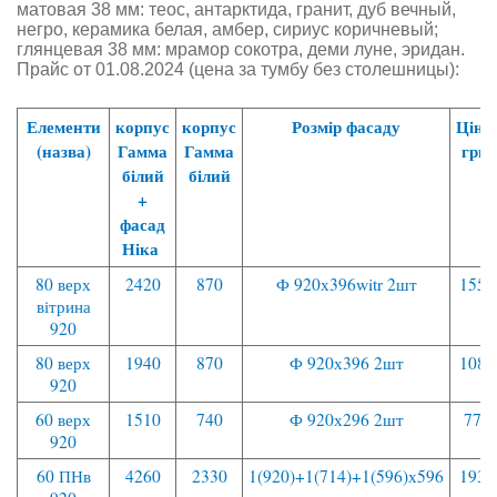
матовая 38 мм: теос, антарктида, гранит, дуб вечный,
негро, керамика белая, амбер, сириус коричневый;
глянцевая 38 мм: мрамор сокотра, деми луне, эридан.
Прайс от 01
.08.2024
(цена за тумбу без столешницы):
Елементи
корпус
корпус
Розмір фасаду
Ціна,
(назва)
Гамма
Гамма
грн.
білий
білий
+
фасад
Ніка
80 верх
2420
870
Ф 920х396witr 2шт
1550
вітрина
920
80 верх
1940
870
Ф 920х396 2шт
1080
920
60 верх
1510
740
Ф 920х296 2шт
770
920
60 ПНв
4260
2330
1(920)+1(714)+1(596)х596
1930