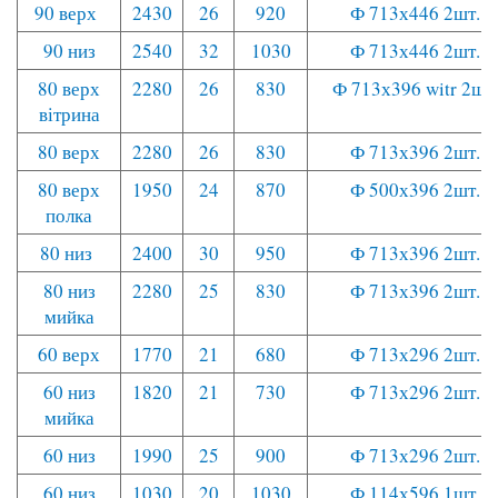
90 верх
2430
26
920
Ф 713х446 2шт.
90 низ
2540
32
1030
Ф 713х446 2шт.
80 верх
2280
26
830
Ф 713х396 witr 2шт.
вітрина
80 верх
2280
26
830
Ф 713х396 2шт.
80 верх
1950
24
870
Ф 500х396 2шт.
полка
80 низ
2400
30
950
Ф 713х396 2шт.
80 низ
2280
25
830
Ф 713х396 2шт.
мийка
60 верх
1770
21
680
Ф 713х296 2шт.
60 низ
1820
21
730
Ф 713х296 2шт.
мийка
60 низ
1990
25
900
Ф 713х296 2шт.
60 низ
1030
20
1030
Ф 114х596 1шт.