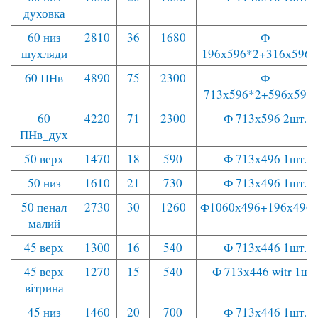
духовка
60 низ
2810
36
1680
Ф
шухляди
196х596*2+316х596
60 ПНв
4890
75
2300
Ф
713х596*2+596х596
60
4220
71
2300
Ф 713х596 2шт.
ПНв_дух
50 верх
1470
18
590
Ф 713х496 1шт.
50 низ
1610
21
730
Ф 713х496 1шт.
50 пенал
2730
30
1260
Ф1060х496+196х496
малий
45 верх
1300
16
540
Ф 713х446 1шт.
45 верх
1270
15
540
Ф 713х446 witr 1шт.
вітрина
45 низ
1460
20
700
Ф 713х446 1шт.