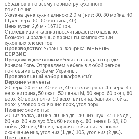
образной и по всему периметру кухонного
помещения.
Указана цена кухни длиною 2,0 м ( низ: 80, 80 мойка, 40
Шухл; верх: 80, 80 витрина, 40).
Цена кухни 2,6 м - 16710 грн.
Столешница и карниз просчитываются отдельно.
Возможны различные варианты комплектации
кухонных элементов.
Производство
: Украина. Фабрика
МЕБЕЛЬ
СЕРВИС
.
Продажа и доставка
мебели со склада в городе
Кривом Роге. Отправляем мебель в любой регион
почтовыми службами Украины.
Произвольный набор шкафов
(см):
Верхние
элементы:
20 верх, 30 верх, 40 верх, 40 верх витрина, 45 верх, 45
верх витрина, 50 окап, 50 пенал М, 60 верх, 60 окап, 80
верх, 80 верх полка, 90 верх витрина, барная стойка
верх, угловое окончание верх, угол верх.
Нижние
элементы:
20 низ полка, 30 низ, 40 низ дв., 40 низ шух., 45 низ дв.,
60 низ, 60 низ дух.б/ст, 60 низ шух., 60 пенал Б 3Д, 80
мойка, 80 низ, 90 низ, барная стойка низ, угловое
окончание низ, угол низ (1 дв.) 105, угол низ (2 дв.).
Цвет
: орех.