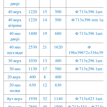
двері
40 верх
1220
15
500
Ф 713х396 1шт.
40 верх
1220
14
500
Ф 713х396 witr 1шт.
вітрина
40 низ
1400
19
680
Ф 713х396 1шт.
двері
40 низ
2530
21
1620
Ф
шухляди
196х396*2+316х396
30 верх
1030
13
480
Ф 713х296 1шт.
30 низ
1130
17
580
Ф 713х296 1шт.
20 верх
400
8
400
20 низ
630
12
630
полки
Кут верх
1930
32
1140
Ф 713х423 1шт.
Кут низ
2860
40
1500
Ф 713х334 + Ф 713х3