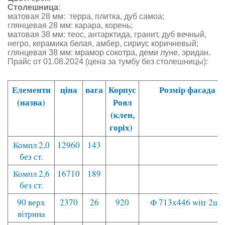
Столешница
:
матовая 28 мм: терра, плитка, дуб самоа;
глянцевая 28 мм: карара, корень;
матовая 38 мм: теос, антарктида, гранит, дуб вечный,
негро, керамика белая, амбер, сириус коричневый;
глянцевая 38 мм: мрамор сокотра, деми луне, эридан.
Прайс от 01
.08.2024
(цена за тумбу без столешницы):
Елементи
ціна
вага
Корпус
Розмір фасада
(назва)
Роял
(клен,
горіх)
Компл 2,0
12960
143
без ст.
Компл 2,6
16710
189
без ст.
90 верх
2370
26
920
Ф 713х446 witr 2шт.
вітрина