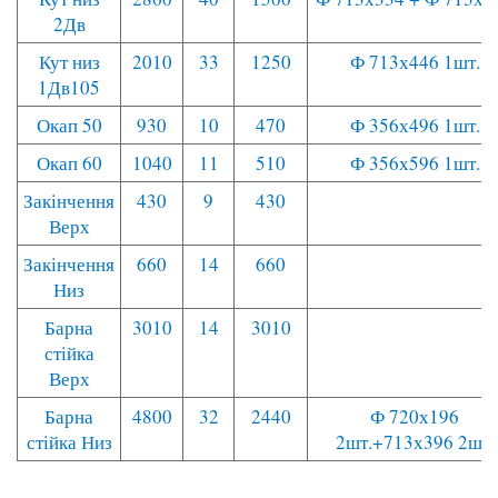
2Дв
Кут низ
2010
33
1250
Ф 713х446 1шт.
1Дв105
Окап 50
930
10
470
Ф 356х496 1шт.
Окап 60
1040
11
510
Ф 356х596 1шт.
Закінчення
430
9
430
Верх
Закінчення
660
14
660
Низ
Барна
3010
14
3010
стійка
Верх
Барна
4800
32
2440
Ф 720х196
стійка Низ
2шт.+713х396 2шт.