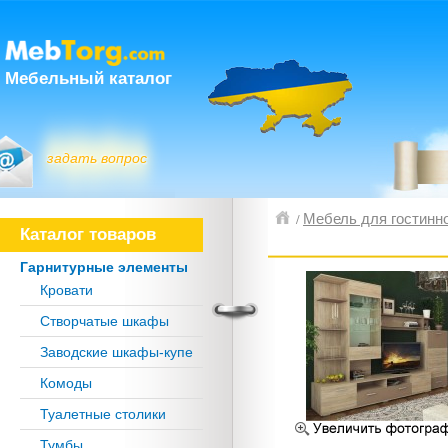
Мебельный каталог
задать вопрос
Мебель для гостинн
/
Каталог товаров
Гарнитурные элементы
Кровати
Створчатые шкафы
Заводские шкафы-купе
Комоды
Туалетные столики
Тумбы