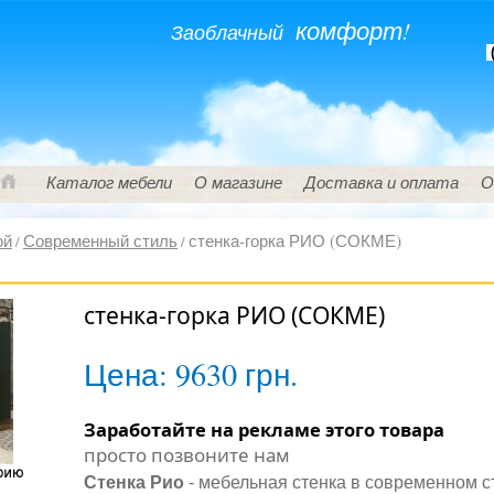
комфорт!
Заоблачный
(
Каталог мебели
О магазине
Доставка и оплата
О
ой
Современный стиль
стенка-горка РИО (СОКМЕ)
/
/
стенка-горка РИО (СОКМЕ)
Цена:
9630 грн.
Заработайте на рекламе этого товара
просто позвоните нам
Стенка Рио
- мебельная стенка в современном с