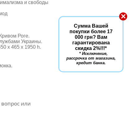
нимализма и свободы
мод
×
Сумма Вашей
покупки более 17
Кривом Роге.
000 грн? Вам
службами Украины.
гарантирована
50 х 465 х 1950 h.
скидка 2%!!!
*
* Исключение,
рассрочка от магазина,
кредит банка.
мокка.
 вопрос или