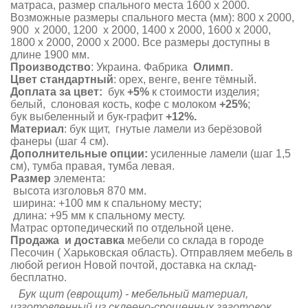
матраса, размер спального места 1600 х 2000.
Возможные размеры спального места (мм): 800 х 2000,
900 х 2000, 1200 х 2000, 1400 х 2000, 1600 х 2000,
1800 х 2000, 2000 х 2000. Все размеры доступны в
длине 1900 мм.
Производство
: Украина. Фабрика
Олимп
.
Цвет стандартный
: орех, венге, венге тёмный.
Доплата за цвет:
бук
+5%
к стоимости изделия;
белый, слоновая кость, кофе с молоком
+25%
;
бук выбеленный и бук-графит
+12%.
Материал
: бук щит, гнутые ламели из берёзовой
фанеры (шаг 4 см).
Дополнительные опции:
усиленные ламели (шаг 1,5
см), тумба правая, тумба левая.
Размер
элемента:
высота изголовья 870 мм.
ширина: +100 мм к спальному месту;
длина: +95 мм к спальному месту.
Матрас ортопедический по отдельной цене.
Продажа и доставка
мебели со склада в городе
Песочин ( Харьковская область). Отправляем мебель в
любой регион Новой почтой, доставка на склад-
бесплатно.
Бук щит (еврощит) - мебельный материал,
изготовленный из склеено-срощенных заготовок