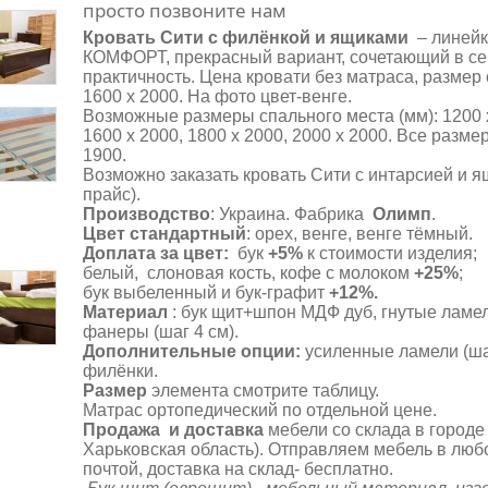
просто позвоните нам
Кровать Сити с филёнкой и ящиками
–
линей
КОМФОРТ,
прекрасный вариант, сочетающий в се
практичность. Цена кровати без матраса, размер
1600 х 2000. На фото цвет-венге.
Возможные размеры спального места (мм): 1200 х
1600 х 2000, 1800 х 2000, 2000 х 2000. Все разм
1900.
Возможно заказать кровать Сити с интарсией и я
прайс).
Производство
: Украина. Фабрика
Олимп
.
Цвет стандартный
: орех, венге, венге тёмный.
Доплата за цвет:
бук
+5%
к стоимости изделия;
белый, слоновая кость, кофе с молоком
+25%
;
бук выбеленный и бук-графит
+12%.
Материал
: бук щит+шпон МДФ дуб, гнутые ламе
фанеры (шаг 4 см).
Дополнительные опции:
усиленные ламели (шаг
филёнки.
Размер
элемента смотрите таблицу.
Матрас ортопедический по отдельной цене.
Продажа и доставка
мебели со склада в городе
Харьковская область). Отправляем мебель в люб
почтой, доставка на склад- бесплатно.