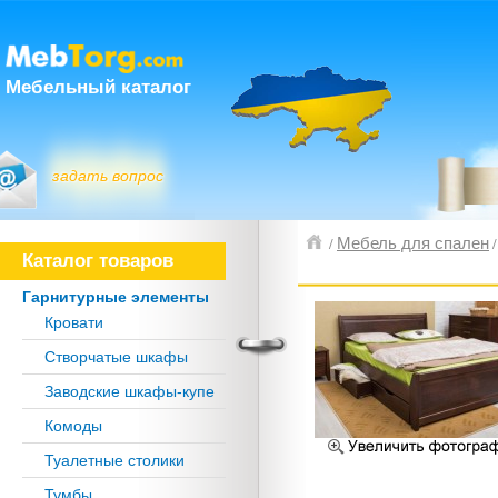
Мебельный каталог
задать вопрос
Мебель для спален
/
Каталог товаров
Гарнитурные элементы
Кровати
Створчатые шкафы
Заводские шкафы-купе
Комоды
Туалетные столики
Тумбы