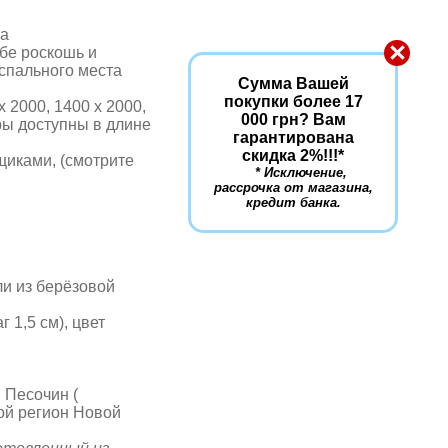
ка
×
бе роскошь и
 спального места
Сумма Вашей
покупки более 17
 2000, 1400 х 2000,
000 грн? Вам
еры доступны в длине
гарантирована
скидка 2%!!!
*
щиками, (смотрите
* Исключение,
рассрочка от магазина,
кредит банка.
ли из берёзовой
 1,5 см), цвет
 Песочин (
ой регион Новой