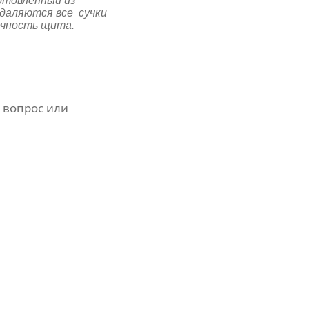
отовленный из
удаляются все сучки
ечность щита.
 вопрос или