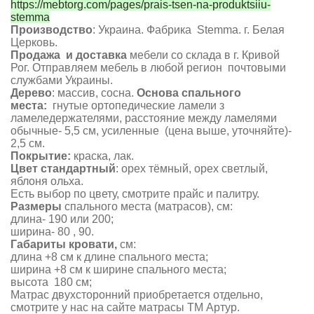
https://mebtorg.com/pages/prais-tsen-na-produktsiiu-
stemma
Производство
: Украина. Фабрика Stemma. г. Белая
Церковь.
Продажа и доставка
мебели со склада в г. Кривой
Рог. Отправляем мебель в любой регион почтовыми
службами Украины.
Дерево
: массив, сосна.
Основа спального
места:
гнутые ортопедические ламели з
ламеледержателями,
расстояние между ламелями
обычные- 5,5 см, усиленные
(цена выше, уточняйте)
-
2,5 см
.
Покрытие:
краска, лак.
Цвет стандартный
: орех тёмный, орех светлый,
яблоня ольха.
Есть выбор по цвету, смотрите прайс и палитру.
Размеры
спального места (матрасов), см:
длина- 190 или 200;
ширина- 80 , 90.
Габариты кровати,
см:
длина +8 см к длине спального места;
ширина +8 см к ширине спального места;
высота 180 см;
Матрас двухсторонний приобретается отдельно,
смотрите у нас на сайте матрасы ТМ Артур.