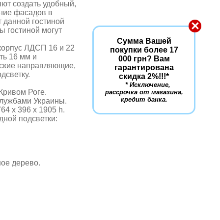
яют создать удобный,
ние фасадов в
т данной гостиной
×
ы гостиной могут
Сумма Вашей
орпус ЛДСП 16 и 22
покупки более 17
ть 16 мм и
000 грн? Вам
еские направляющие,
гарантирована
дсветку.
скидка 2%!!!
*
* Исключение,
Кривом Роге.
рассрочка от магазина,
кредит банка.
службами Украины.
64 х 396 х 1905 h.
дной подсветки:
ное дерево.