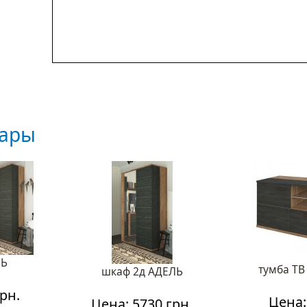
вары
ЛЬ
тумба Т
шкаф 2д АДЕЛЬ
рн.
Цена:
Цена: 5730 грн.