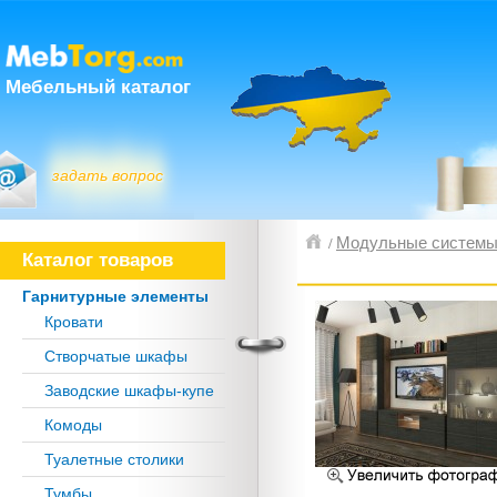
Мебельный каталог
задать вопрос
Модульные систем
/
Каталог товаров
Гарнитурные элементы
Кровати
Створчатые шкафы
Заводские шкафы-купе
Комоды
Туалетные столики
Тумбы