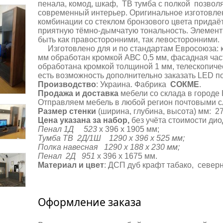
пенала, комод, шкаф, ТВ тумба с полкой позвол
современный интерьер. Оригинальное изготовле
комбинации со стеклом бронзового цвета придаё
приятную тёмно-дымчатую тональность. Элемент
быть как правосторонними, так левосторонними.
Изготовлено для и по стандартам Евросоюза: к
мм обработан кромкой АВС 0,5 мм, фасадная час
обработана кромкой толщиной 1 мм, телескопич
есть возможность дополнительно заказать LED по
Производство
: Украина. Фабрика
СОКМЕ
.
Продажа и доставка
мебели со склада в городе 
Отправляем мебель в любой регион почтовыми 
Размер стенки
(ширина, глубина, высота) мм: 27
Цена указана за набор,
без учёта стоимости дио
Пенал 1Д 523
х 396 х 1905 мм;
Тумба ТВ 2Д/1Ш 1290 х 396 х 525 мм;
Полка навесная
1290 х 188 х 230 мм;
Пенал 2Д 951
х 396 х 1675 мм.
Материал и цвет
: ДСП дуб крафт табако, север
Оформление заказа