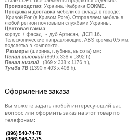
стиле LOFT. Все элементы продаются отдельно.
Производство
: Украина. Фабрика
СОКМЕ
.
Продажа и доставка
мебели со склада в городе:
Кривой Рог (в Кривом Роге). Отправляем мебель в
любой регион почтовыми службами Украины.
Цветовая гамма
:
корпус / фасад - дуб Артисан, ДСП 16.
Телескопические направляющие, АВS кромка 0,5 мм,
подсветка в комплекте.
Размеры
(ширина, глубина, высота) мм:
Пенал высокий
(869 х 338 х 1892 h),
Пенал низкий
(869 х 338 х 1176 h ),
Тумба ТВ
(1390 х 403 х 408 h).
Оформление заказа
Вы можете задать любой интересующий вас
вопрос или оформить заказ на этот товар по
телефонам:
(096) 540-74-78
(066) 946-37-75