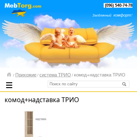
(096) 540-74-78
комфорт!
Заоблачный
Прихожие
система ТРИО
комод+надставка ТРИО
/
/
/
комод+надставка ТРИО