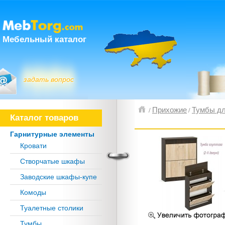
Мебельный каталог
задать вопрос
Прихожие
Тумбы дл
/
/
Каталог товаров
Гарнитурные элементы
Кровати
Створчатые шкафы
Заводские шкафы-купе
Комоды
Туалетные столики
Тумбы