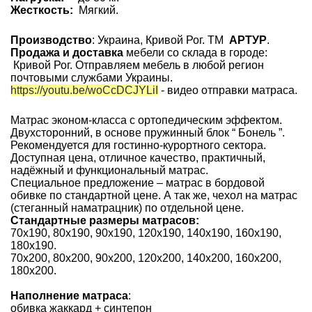
Жесткость:
Мягкий.
Производство
: Украина, Кривой Рог. ТМ
АРТУР
.
Продажа и доставка
мебели со склада в городе:
Кривой Рог. Отправляем мебель в любой регион
почтовыми службами Украины.
https://youtu.be/woCcDCJYLiI
- видео отправки матраса.
Матрас эконом-класса с ортопедическим эффектом.
Двухсторонний, в основе пружинный блок “ Бонель ”.
Рекомендуется для гостинно-курортного сектора.
Доступная цена, отличное качество, практичный,
надёжный и функциональный матрас.
Специальное предложение – матрас в бордовой
обивке по стандартной цене. А так же, чехол на матрас
(стеганный наматрацник) по отдельной цене.
Стандартные размеры матрасов:
70х190, 80х190, 90х190, 120х190, 140х190, 160х190,
180х190.
70х200, 80х200, 90х200, 120х200, 140х200, 160х200,
180х200.
Наполнение матраса
:
обивка жаккард + синтепон