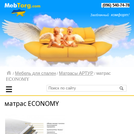
(096) 540-74-78
комфорт!
Заоблачный
Мебель для спален
Матрасы АРТУР
матрас
/
/
/
EСONOMY
матрас EСONOMY