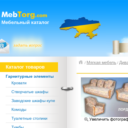
Мебельный каталог
задать вопрос
Мягкая мебель
Дива
/
/
Каталог товаров
Гарнитурные элементы
Кровати
Створчатые шкафы
Заводские шкафы-купе
Комоды
Туалетные столики
Тумбы