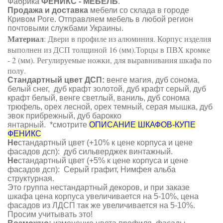
Фабрика
ФЕНИКС - МЕБЕЛЬ
.
Продажа и доставка
мебели со склада в городе
Кривом Роге. Отправляем мебель в любой регион
почтовыми службами Украины.
Материал
: Двери в профиле из алюминия. Корпус изделия
выполнен из ДСП толщиной 16 (мм).Торцы в ПВХ кромке
- 2 (мм). Регулируемые ножки, для выравнивания шкафа по
полу.
Стандартный цвет ДСП
:
венге магия, дуб сонома,
белый снег, дуб крафт золотой, дуб крафт серый, дуб
крафт белый, венге светлый, ваниль, дуб сонома
трюфель, орех лесной, орех темный, серая мышка, дуб
эвок прибрежный, дуб барокко
янтарный. *смотрите
ОПИСАНИЕ ШКАФОВ-КУПЕ
ФЕНИКС
Не
стандартный цвет (+10% к цене корпуса и цене
фасадов дсп): дуб сильверджек винтажный.
Не
стандартный цвет (+5% к цене корпуса и цене
фасадов дсп): Серый графит, Нимфея альба
структурная.
Это группа нестандартный декоров, и при заказе
шкафа цена корпуса увеличивается на 5-10%, цена
фасадов из ЛДСП так же увеличивается на 5-10%.
Просим учитывать это!