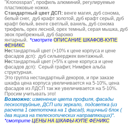
"Kronosspan", профиль алюминий, регулируемые
пластиковые ножки.
Стандартный цвет ДСП
:
венге магия, дуб сонома,
белый снег, дуб крафт золотой, дуб крафт серый, дуб
крафт белый, венге светлый, ваниль, дуб сонома
трюфель, орех лесной, орех темный, серая мышка, дуб
эвок прибрежный, дуб барокко
янтарный.
*смотрите
ОПИСАНИЕ ШКАФОВ-КУПЕ
ФЕНИКС
Не
стандартный цвет (+10% к цене корпуса и цене
фасадов дсп): дуб сильверджек винтажный.
Не
стандартный цвет (+5% к цене корпуса и цене
фасадов дсп): Серый графит, Нимфея альба
структурная.
Это группа нестандартный декоров, и при заказе
шкафа цена корпуса увеличивается на 5-10%, цена
фасадов из ЛДСП так же увеличивается на 5-10%.
Просим учитывать это!
Возможно:
изменение цвета профиля, фасады
пескоструйные, ДСП или зеркало, подсветка (из
расчета 1 светоточка на 1 фасад), ящичный блок (
два ящика на телескопических направляющих)*.
*смотрите
ЦЕНЫ НА ШКАФЫ-КУПЕ ФЕНИКС