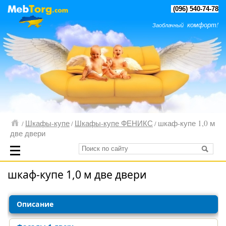
(096) 540-74-78
комфорт!
Заоблачный
Шкафы-купе
Шкафы-купе ФЕНИКС
шкаф-купе 1,0 м
/
/
/
две двери
шкаф-купе 1,0 м две двери
Описание