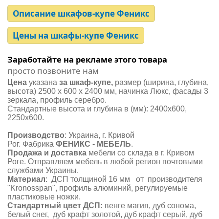
Описание шкафов-купе Феникс
Цены на шкафы-купе Феникс
Заработайте на рекламе этого товара
просто позвоните нам
Цена
указана
за шкаф-купе,
размер (ширина, глубина,
высота) 2500 х 600 х 2400 мм, начинка Люкс, фасады 3
зеркала, профиль серебро.
Стандартные высота и глубина в (мм): 2400х600,
2250х600.
Производство
: Украина, г. Кривой
Рог. Фабрика
ФЕНИКС - МЕБЕЛЬ
.
Продажа и доставка
мебели со склада в г. Кривом
Роге. Отправляем мебель в любой регион почтовыми
службами Украины.
Материал
: ДСП толщиной 16 мм от производителя
"Kronosspan", профиль алюминий, регулируемые
пластиковые ножки.
Стандартный цвет ДСП
:
венге магия, дуб сонома,
белый снег, дуб крафт золотой, дуб крафт серый, дуб