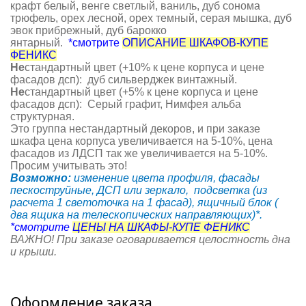
крафт белый, венге светлый, ваниль, дуб сонома
трюфель, орех лесной, орех темный, серая мышка, дуб
эвок прибрежный, дуб барокко
янтарный.
*смотрите
ОПИСАНИЕ ШКАФОВ-КУПЕ
ФЕНИКС
Не
стандартный цвет (+10% к цене корпуса и цене
фасадов дсп): дуб сильверджек винтажный.
Не
стандартный цвет (+5% к цене корпуса и цене
фасадов дсп): Серый графит, Нимфея альба
структурная.
Это группа нестандартный декоров, и при заказе
шкафа цена корпуса увеличивается на 5-10%, цена
фасадов из ЛДСП так же увеличивается на 5-10%.
Просим учитывать это!
Возможно:
изменение цвета профиля, фасады
пескоструйные, ДСП или зеркало, подсветка (из
расчета 1 светоточка на 1 фасад), ящичный блок (
два ящика на телескопических направляющих)*.
*смотрите
ЦЕНЫ НА ШКАФЫ-КУПЕ ФЕНИКС
ВАЖНО! При заказе оговаривается целостность дна
и крыши.
Оформление заказа