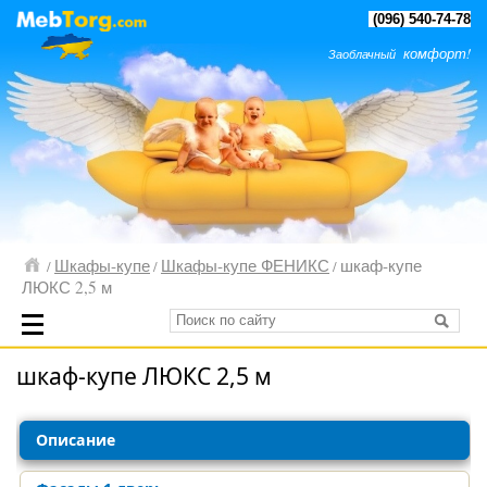
(096) 540-74-78
комфорт!
Заоблачный
Шкафы-купе
Шкафы-купе ФЕНИКС
шкаф-купе
/
/
/
ЛЮКС 2,5 м
шкаф-купе ЛЮКС 2,5 м
Описание