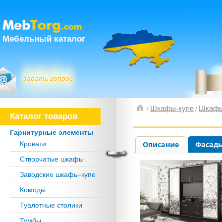
Мебельный каталог
задать вопрос
Шкафы-купе
Шкафы
/
/
Каталог товаров
Гарнитурные элементы
Описание
Фасады
Кровати
Створчатые шкафы
Заводские шкафы-купе
Комоды
Туалетные столики
Тумбы