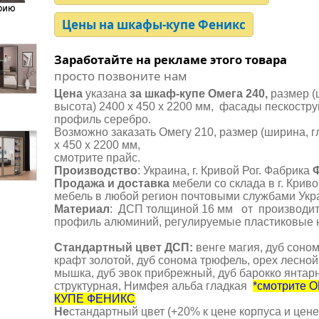
Цены на шкафы-купе Феникс
Заработайте на рекламе этого товара
просто позвоните нам
Цена
указана
за шкаф-купе Омега 240,
размер (
высота) 2400 х 450 х 2200 мм, фасады пескостру
профиль серебро.
Возможно заказать Омегу 210, размер (ширина, г
х 450 х 2200 мм,
смотрите прайс.
Производство
: Украина, г. Кривой Рог. Фабрика
Ф
Продажа и доставка
мебели со склада в г. Крив
мебель в любой регион почтовыми службами Укр
Материал
: ДСП толщиной 16 мм от производите
профиль алюминий, регулируемые пластиковые
Стандартный цвет ДСП
:
венге магия, дуб соном
крафт золотой, дуб сонома трюфель, орех лесной
мышка, дуб эвок прибрежный, дуб барокко янтар
структурная, Нимфея альба гладкая
*смотрите
КУПЕ ФЕНИКС
Не
стандартный цвет (+20% к цене корпуса и цене