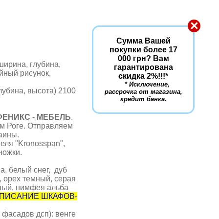
×
Сумма Вашей
покупки более 17
000 грн? Вам
ширина, глубина,
гарантирована
йный рисунок,
скидка 2%!!!
*
* Исключение,
лубина, высота) 2100
рассрочка от магазина,
кредит банка.
ЕНИКС - МЕБЕЛЬ
.
ом Роге. Отправляем
аины.
ля "Kronosspan",
 ножки.
а, белый снег, дуб
, орех темный, серая
ный, нимфея альба
 ОПИСАНИЕ ШКАФОВ-
 фасадов дсп): венге