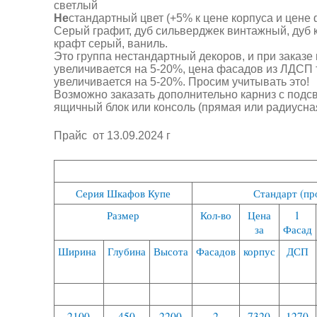
светлый
Не
стандартный цвет (+5% к цене корпуса и цене
Серый графит, дуб сильверджек винтажный, дуб 
крафт серый, ваниль.
Это группа нестандартный декоров, и при заказе
увеличивается на 5-20%, цена фасадов из ЛДСП 
увеличивается на 5-20%. Просим учитывать это!
Возможно заказать дополнительно карниз с подсв
ящичный блок или консоль (прямая или радиусная
Прайс от 13.09.2024 г
Серия Шкафов Купе
Стандарт (пр
Размер
Кол-во
Цена
1
за
Фасад
Ширина
Глубина
Высота
Фасадов
корпус
ДСП
2100
450
2200
2
7320
1270