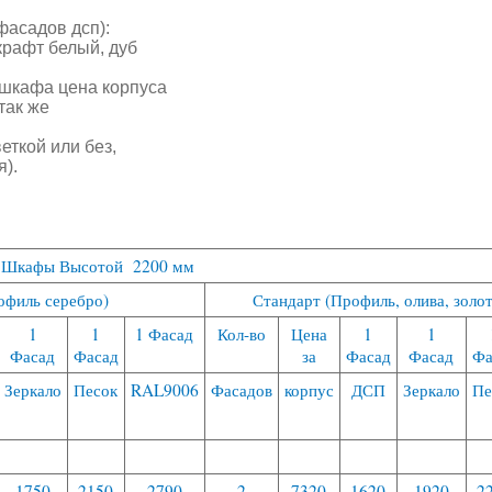
 фасадов дсп):
крафт белый, дуб
 шкафа цена корпуса
так же
еткой или без,
).
Шкафы Высотой 2200 мм
офиль серебро)
Стандарт (Профиль, олива, золот
1
1
1 Фасад
Кол-во
Цена
1
1
Фасад
Фасад
за
Фасад
Фасад
Фа
Зеркало
Песок
RAL9006
Фасадов
корпус
ДСП
Зеркало
Пе
1750
2150
2790
2
7320
1620
1920
2