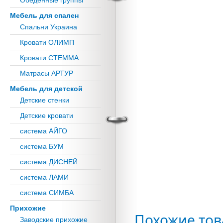
Обеденные группы
Мебель для спален
Спальни Украина
Кровати ОЛИМП
Кровати СТЕММА
Матрасы АРТУР
Мебель для детской
Детские стенки
Детские кровати
система АЙГО
система БУМ
система ДИСНЕЙ
система ЛАМИ
система СИМБА
Прихожие
Похожие то
Заводские прихожие