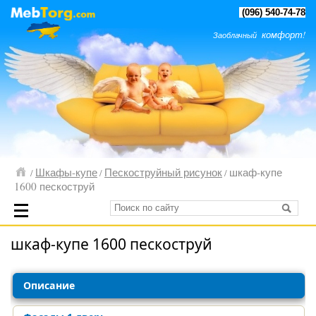
(096) 540-74-78
комфорт!
Заоблачный
Шкафы-купе
Пескоструйный рисунок
шкаф-купе
/
/
/
1600 пескоструй
шкаф-купе 1600 пескоструй
Описание