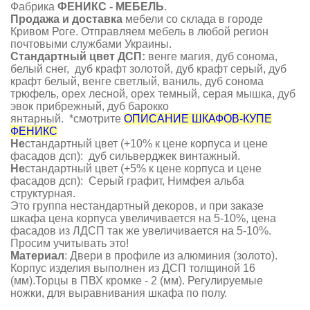
Фабрика
ФЕНИКС - МЕБЕЛЬ
.
Продажа и доставка
мебели со склада в городе
Кривом Роге. Отправляем мебель в любой регион
почтовыми службами Украины.
Стандартный цвет ДСП
:
венге магия, дуб сонома,
белый снег, дуб крафт золотой, дуб крафт серый, дуб
крафт белый, венге светлый, ваниль, дуб сонома
трюфель, орех лесной, орех темный, серая мышка, дуб
эвок прибрежный, дуб барокко
янтарный. *смотрите
ОПИСАНИЕ ШКАФОВ-КУПЕ
ФЕНИКС
Не
стандартный цвет (+10% к цене корпуса и цене
фасадов дсп): дуб сильверджек винтажный.
Не
стандартный цвет (+5% к цене корпуса и цене
фасадов дсп): Серый графит, Нимфея альба
структурная.
Это группа нестандартный декоров, и при заказе
шкафа цена корпуса увеличивается на 5-10%, цена
фасадов из ЛДСП так же увеличивается на 5-10%.
Просим учитывать это!
Материал
: Двери в профиле из алюминия (золото).
Корпус изделия выполнен из ДСП толщиной 16
(мм).Торцы в ПВХ кромке - 2 (мм). Регулируемые
ножки, для выравнивания шкафа по полу.