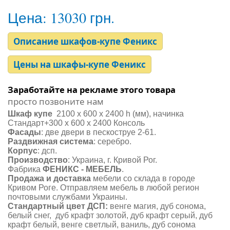
Цена:
13030 грн.
Описание шкафов-купе Феникс
Цены на шкафы-купе Феникс
Заработайте на рекламе этого товара
просто позвоните нам
Шкаф купе
2100 х 600 х 2400 h (мм), начинка
Стандарт+300 х 600 х 2400 Консоль
Фасады
: две двери в пескоструе 2-61.
Раздвижная система
: серебро.
Корпус
: дсп.
Производство
: Украина, г. Кривой Рог.
Фабрика
ФЕНИКС - МЕБЕЛЬ
.
Продажа и доставка
мебели со склада в городе
Кривом Роге. Отправляем мебель в любой регион
почтовыми службами Украины.
Стандартный цвет ДСП
:
венге магия, дуб сонома,
белый снег, дуб крафт золотой, дуб крафт серый, дуб
крафт белый, венге светлый, ваниль, дуб сонома