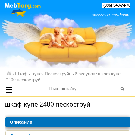
(096) 540-74-78
комфорт!
Заоблачный
Шкафы-купе
Пескоструйный рисунок
шкаф-купе
/
/
/
2400 пескоструй
шкаф-купе 2400 пескоструй
Описание