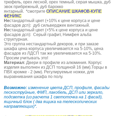
трюфель, орех лесной, орех темный, серая мышка, дуб
эвок прибрежный, дуб барокко
янтарный. *смотрите
ОПИСАНИЕ ШКАФОВ-КУПЕ
ФЕНИКС
Не
стандартный цвет (+10% к цене корпуса и цене
фасадов дсп): дуб сильверджек винтажный.
Не
стандартный цвет (+5% к цене корпуса и цене
фасадов дсп): Серый графит, Нимфея альба
структурная.
Это группа нестандартный декоров, и при заказе
шкафа цена корпуса увеличивается на 5-10%, цена
фасадов из ЛДСП так же увеличивается на 5-10%.
Просим учитывать это!
Материал
: Двери в профиле из алюминия. Корпус
изделия выполнен из ДСП толщиной 16 (мм).Торцы в
ПВХ кромке - 2 (мм). Регулируемые ножки, для
выравнивания шкафа по полу.
Возможно:
изменение цвета ДСП, профиля, фасады
пескоструйные, ФМП, лакобель, ДСП или зеркало,
подсветка (из расчета 1 светоточка на 1 фасад),
ящичный блок ( два ящика на телескопических
направляющих)*.